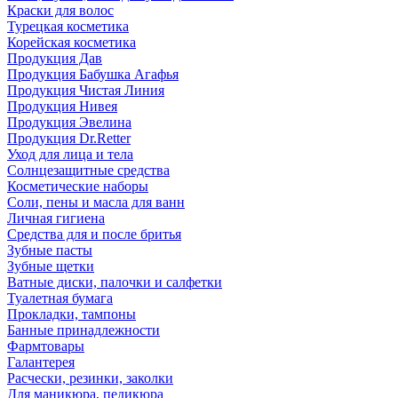
Краски для волос
Турецкая косметика
Корейская косметика
Продукция Дав
Продукция Бабушка Агафья
Продукция Чистая Линия
Продукция Нивея
Продукция Эвелина
Продукция Dr.Retter
Уход для лица и тела
Солнцезащитные средства
Косметические наборы
Соли, пены и масла для ванн
Личная гигиена
Средства для и после бритья
Зубные пасты
Зубные щетки
Ватные диски, палочки и салфетки
Туалетная бумага
Прокладки, тампоны
Банные принадлежности
Фармтовары
Галантерея
Расчески, резинки, заколки
Для маникюра, педикюра