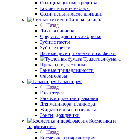
Солнцезащитные средства
Косметические наборы
Соли, пены и масла для ванн
Личная гигиена
Назад
Личная гигиена
Средства для и после бритья
Зубные пасты
Зубные щетки
Ватные диски, палочки и салфетки
Туалетная бумага
Прокладки, тампоны
Банные принадлежности
Фармтовары
Галантерея
Назад
Галантерея
Расчески, резинки, заколки
Для маникюра, педикюра
Жидкости для снятия лака
Зонты, дождевики
Косметика и
парфюмерия
Назад
Косметика и парфюмерия