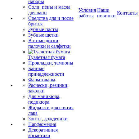
наборы
Соли, пены и масла
Условия
Наши
для ванн
Контакты
работы
новинки
Средства для и после
бритья
Зубные пасты
Зубные щетки
Ватные диски,
палочки и салфетки
Туалетная бумага
Прокладки, тампоны
Банные
принадлежности
Фармтовары
Расчески, резинки,
заколки
Для маникюра,
педикюра
Жидкости для снятия
лака
Зонты, дождевики
Парфюмерия
Декоративная
косметика