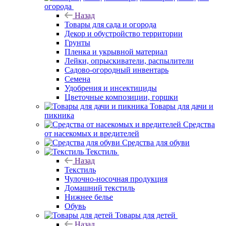
огорода
Назад
Товары для сада и огорода
Декор и обустройство территории
Грунты
Пленка и укрывной материал
Лейки, опрыскиватели, распылители
Садово-огородный инвентарь
Семена
Удобрения и инсектициды
Цветочные композиции, горшки
Товары для дачи и
пикника
Средства
от насекомых и вредителей
Средства для обуви
Текстиль
Назад
Текстиль
Чулочно-носочная продукция
Домашний текстиль
Нижнее белье
Обувь
Товары для детей
Назад