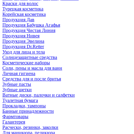
Краски для волос
Турецкая косметика
Корейская косметика
Продукция Дав
Продукция Бабушка Агафья
Продукция Чистая Линия
Продукция Нивея
Продукция Эвелина
Продукция Dr.Retter
Уход для лица и тела
Солнцезащитные средства
Косметические наборы
Соли, пены и масла для ванн
Личная гигиена
Средства для и после бритья
Зубные пасты
Зубные щетки
Ватные диски, палочки и салфетки
Туалетная бумага
Прокладки, тампоны
Банные принадлежности
Фармтовары
Галантерея
Расчески, резинки, заколки
Для маникюра, педикюра