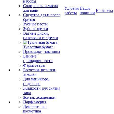
наборы
Соли, пены и масла
Условия
Наши
для ванн
Контакты
работы
новинки
Средства для и после
бритья
Зубные пасты
Зубные щетки
Ватные диски,
палочки и салфетки
Туалетная бумага
Прокладки, тампоны
Банные
принадлежности
Фармтовары
Расчески, резинки,
заколки
Для маникюра,
педикюра
Жидкости для снятия
лака
Зонты, дождевики
Парфюмерия
Декоративная
косметика