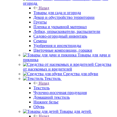
огорода
Назад
Товары для сада и огорода
Декор и обустройство территории
Грунты
Пленка и укрывной материал
Лейки, опрыскиватели, распылители
Садово-огородный инвентарь
Семена
Удобрения и инсектициды
Цветочные композиции, горшки
Товары для дачи и
пикника
Средства
от насекомых и вредителей
Средства для обуви
Текстиль
Назад
Текстиль
Чулочно-носочная продукция
Домашний текстиль
Нижнее белье
Обувь
Товары для детей
Назад