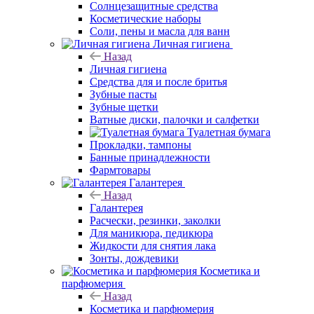
Солнцезащитные средства
Косметические наборы
Соли, пены и масла для ванн
Личная гигиена
Назад
Личная гигиена
Средства для и после бритья
Зубные пасты
Зубные щетки
Ватные диски, палочки и салфетки
Туалетная бумага
Прокладки, тампоны
Банные принадлежности
Фармтовары
Галантерея
Назад
Галантерея
Расчески, резинки, заколки
Для маникюра, педикюра
Жидкости для снятия лака
Зонты, дождевики
Косметика и
парфюмерия
Назад
Косметика и парфюмерия