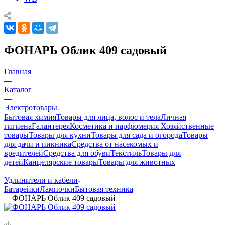
ФОНАРЬ Облик 409 садовый
Главная
—
Каталог
—
Электротовары
Бытовая химия
Товары для лица, волос и тела
Личная
гигиена
Галантерея
Косметика и парфюмерия
Хозяйственные
товары
Товары для кухни
Товары для сада и огорода
Товары
для дачи и пикника
Средства от насекомых и
вредителей
Средства для обуви
Текстиль
Товары для
детей
Канцелярские товары
Товары для животных
—
Удлинители и кабели
Батарейки
Лампочки
Бытовая техника
—
ФОНАРЬ Облик 409 садовый