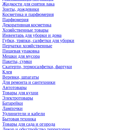
Жидкости для снятия лака
Зонты, дождевики
Косметика и парфюмерия
Парфюмерия
Декоративная косметика
Хозяйственные товары
Инвентарь для уборки и дома
Губки, тряпки, салфетки для уборки
Перчатки хозяйственные
Пищевая упаковка
Мешки для мусора
Пакеты, сумки
Скатерти, термосалфетки, фартуки
Клея
Веревки, шпагаты
Для ремонта и сантехники
Автотовары
Товары для кухни
Электротовары
Батарейки
Лампочки
Удлинители и кабели
Бытовая техника
Товары для сада и огорода
Декор и обустройство территории