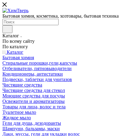
Бытовая химия, косметика, хозтовары, бытовая техника
Каталог
По всему сайту
По каталогу
Каталог
Бытовая химия
Стиральные порошки,гели,капсулы
Отбеливатели, пятновыводители
Кондиционеры, антистатики
Подвески, таблетки для унитазов
Чистящие средства
Чистящие средства для стекол
Моющие средства для посуды
Освежители и ароматизаторы
Товары для лица, волос и тела
Туалетное мыло
Жидкое мыло
Гели для душа, дезодоранты
Шампуни, бальзамы, маски
Лаки, муссы, гели для укладки волос